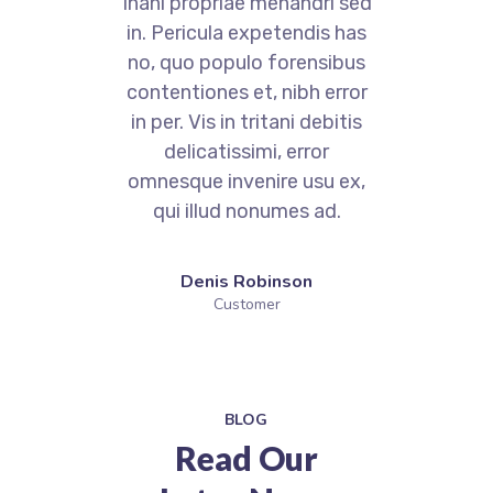
ed
Inani propriae menandri sed
I
as
in. Pericula expetendis has
i
us
no, quo populo forensibus
n
or
contentiones et, nibh error
c
is
in per. Vis in tritani debitis
i
delicatissimi, error
x,
omnesque invenire usu ex,
o
qui illud nonumes ad.
Denis Robinson
Customer
BLOG
Read Our